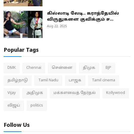
கில்லாடி லேடி.. கராத்தேயில்
விருதுகளை குவிக்கும் ச...
Aug 22, 2025
Popular Tags
DMK
Chennai
சென்னை
திமுக
BJP
தமிழ்நாடு
Tamil Nadu
பாஜக
Tamil cinema
Vijay
அதிமுக
மக்களவைத் தேர்தல்
Kollywood
விஜய்
politics
Follow Us