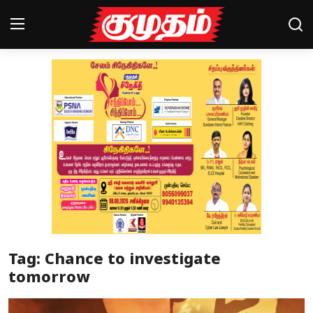
Home
Magazines
Games
Cinema
Videos
Health
Tag: Chance to investigate
Sports
tomorrow
Special Story