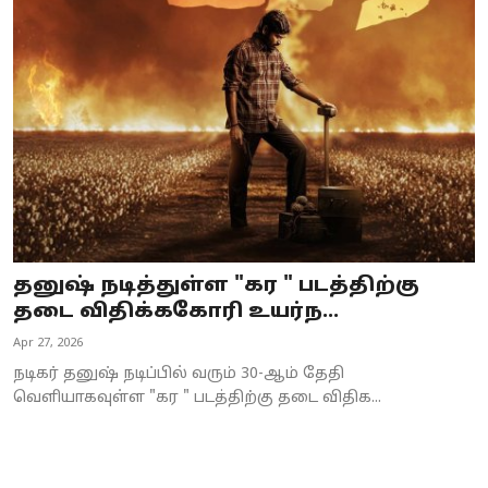
Business
Crime
Tamilnadu
National
World
Astrology
தனுஷ் நடித்துள்ள "கர " படத்திற்கு
தடை விதிக்ககோரி உயர்ந...
Spirituality
Apr 27, 2026
Weather
நடிகர் தனுஷ் நடிப்பில் வரும் 30-ஆம் தேதி
வெளியாகவுள்ள "கர " படத்திற்கு தடை விதிக...
Politics