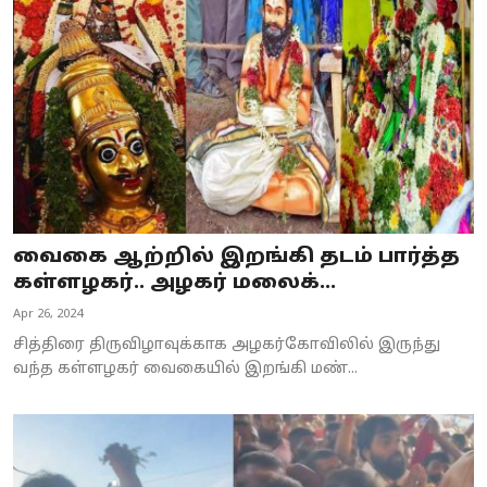
Business
Crime
Tamilnadu
National
World
வைகை ஆற்றில் இறங்கி தடம் பார்த்த
Astrology
கள்ளழகர்.. அழகர் மலைக்...
Apr 26, 2024
Spirituality
சித்திரை திருவிழாவுக்காக அழகர்கோவிலில் இருந்து
Weather
வந்த கள்ளழகர் வைகையில் இறங்கி மண்...
Politics