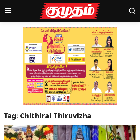
Home
Magazines
Games
Cinema
Videos
Health
Tag: Chithirai Thiruvizha
Sports
Special Story