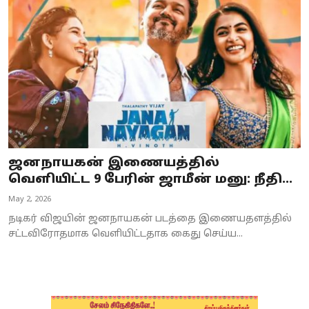
Business
Crime
Tamilnadu
National
World
ஜனநாயகன் இணையத்தில்
Astrology
வெளியிட்ட 9 பேரின் ஜாமீன் மனு: நீதி...
May 2, 2026
Spirituality
நடிகர் விஜயின் ஜனநாயகன் படத்தை இணையதளத்தில்
Weather
சட்டவிரோதமாக வெளியிட்டதாக கைது செய்ய...
Politics