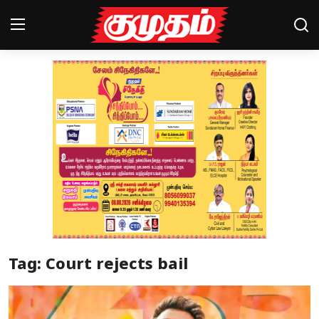
Home
Magazines
Games
Cinema
Videos
Health
Tag: Court rejects bail
Sports
Special Story