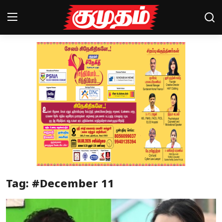
Home
Magazines
Games
Cinema
Videos
Health
Tag: #December 11
Sports
Special Story