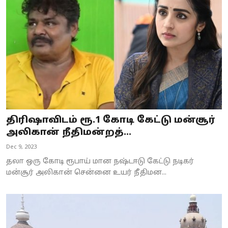
Business
Crime
Tamilnadu
National
World
திரிஷாவிடம் ரூ.1 கோடி கேட்டு மன்சூர்
Astrology
அலிகான் நீதிமன்றத்...
Dec 9, 2023
Spirituality
தலா ஒரு கோடி ரூபாய் மான நஷ்டஈடு கேட்டு நடிகர்
Weather
மன்சூர் அலிகான் சென்னை உயர் நீதிமன...
Politics