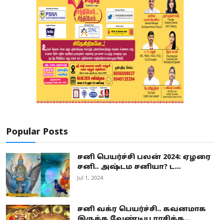
Popular Posts
சனி பெயர்ச்சி பலன் 2024: ஏழரை
சனி.. அஷ்டம சனியா? ட...
Jul 1, 2024
சனி வக்ர பெயர்ச்சி.. கவனமாக
இருக்க வேண்டிய ராசிக்க...