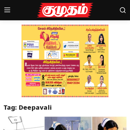
Home
Magazines
Games
Cinema
Videos
Health
Tag: Deepavali
Sports
Special Story