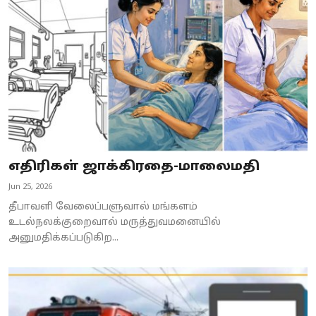
Business
Crime
Tamilnadu
National
World
எதிரிகள் ஜாக்கிரதை-மாலைமதி
Astrology
Jun 25, 2026
Spirituality
தீபாவளி வேலைப்பளுவால் மங்களம்
உடல்நலக்குறைவால் மருத்துவமனையில்
Weather
அனுமதிக்கப்படுகிற...
Politics