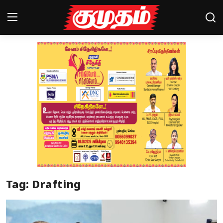
Home
Magazines
Games
Cinema
Videos
Health
Tag: Drafting
Sports
Special Story