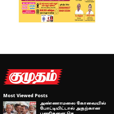
Most Viewed Posts
அண்ணாமலை கோவையில்
போட்டியிட்டால் அதற்கான
பணிகளை செ...