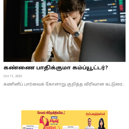
Business
Crime
Tamilnadu
National
World
கண்ணை பாதிக்குமா கம்ப்யூட்டர்?
Astrology
Oct 11, 2025
Spirituality
கணினிப் பார்வைக் கோளாறு குறித்த விரிவான கட்டுரை..
Weather
Politics