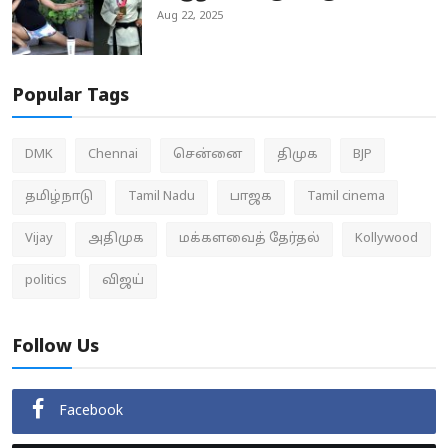
Aug 22, 2025
Popular Tags
DMK
Chennai
சென்னை
திமுக
BJP
தமிழ்நாடு
Tamil Nadu
பாஜக
Tamil cinema
Vijay
அதிமுக
மக்களவைத் தேர்தல்
Kollywood
politics
விஜய்
Follow Us
Facebook