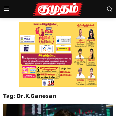
Home
Magazines
Games
Cinema
Videos
Health
Tag: Dr.K.Ganesan
Sports
Special Story