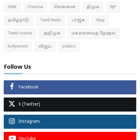
DMK
Chennai
சென்னை
திமுக
BJP
தமிழ்நாடு
Tamil Nadu
பாஜக
Vijay
Tamil cinema
அதிமுக
மக்களவைத் தேர்தல்
Kollywood
விஜய்
politics
Follow Us
Facebook
X (Twitter)
Instagram
YouTube