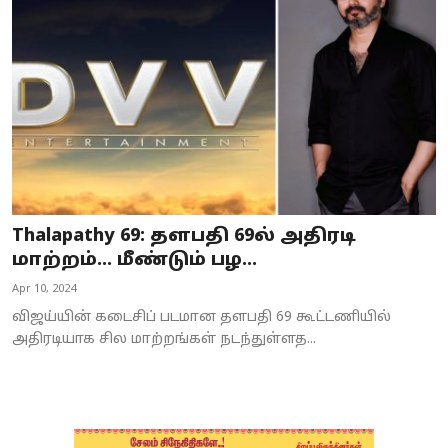
Business
Crime
Tamilnadu
National
World
Thalapathy 69: தளபதி 69ல் அதிரடி
Astrology
மாற்றம்... மீண்டும் பழ...
Apr 10, 2024
Spirituality
விஜய்யின் கடைசிப் படமான தளபதி 69 கூட்டணியில்
Weather
அதிரடியாக சில மாற்றங்கள் நடந்துள்ளத...
Politics