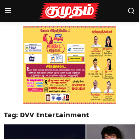
Home
Magazines
Games
Cinema
Videos
Health
Tag: DVV Entertainment
Sports
Special Story