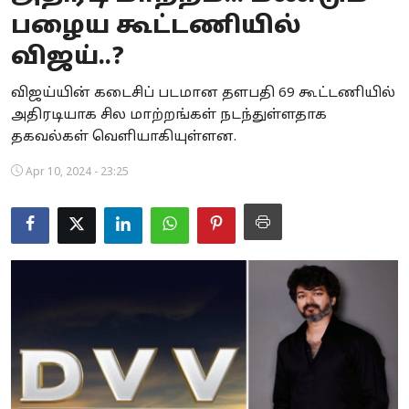
பழைய கூட்டணியில்
Business
விஜய்..?
Crime
விஜய்யின் கடைசிப் படமான தளபதி 69 கூட்டணியில்
Tamilnadu
அதிரடியாக சில மாற்றங்கள் நடந்துள்ளதாக
தகவல்கள் வெளியாகியுள்ளன.
National
Apr 10, 2024 - 23:25
World
Astrology
Spirituality
Weather
Politics