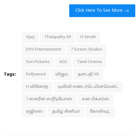
Click Here To See More
Vijay
Thalapathy 69
H Vinoth
DVV Entertainment
7 Screen Studios
Sun Pictures
AGS
Tamil Cinema
Tags:
Kollywood
விஜய்
தளபதி 69
H வினோத்
டிவிவி எண்டர்டெயின்மென்ட்
7 ஸ்க்ரீன் ஸ்டூடியோஸ்
சன் பிக்சர்ஸ்
ஏஜிஎஸ்
தமிழ் சினிமா
கோலிவுட்