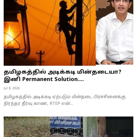
Business
Crime
Tamilnadu
National
World
தமிழகத்தில் அடிக்கடி மின்தடையா?
Astrology
இனி Permanent Solution....
Jul 8, 2026
Spirituality
தமிழகத்தில் அடிக்கடி ஏற்படும் மின்தடை பிரச்சினைக்கு
Weather
நிரந்தர தீர்வு காண, RTEP என்...
Politics