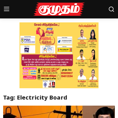
Home
Magazines
Games
Cinema
Videos
Health
Tag: Electricity Board
Sports
Special Story