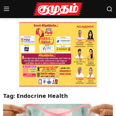
Home
Magazines
Games
Cinema
Videos
Health
Tag: Endocrine Health
Sports
Special Story