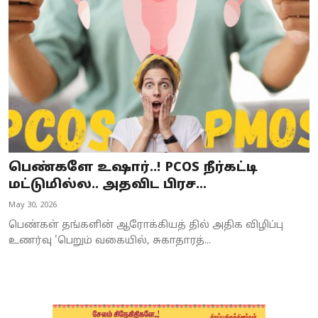
Business
Crime
Tamilnadu
National
World
பெண்களே உஷார்..! PCOS நீர்கட்டி
Astrology
மட்டுமில்ல.. அதவிட பிரச...
May 30, 2026
Spirituality
பெண்கள் தங்களின் ஆரோக்கியத் தில் அதிக விழிப்பு
Weather
உணர்வு 'பெறும் வகையில், சுகாதாரத்...
Politics