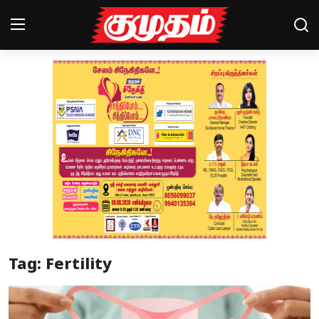
Home
Magazines
Games
Cinema
Videos
Health
Tag: Fertility
Sports
Special Story