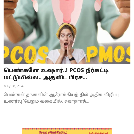
Business
Crime
Tamilnadu
National
World
பெண்களே உஷார்..! PCOS நீர்கட்டி
Astrology
மட்டுமில்ல.. அதவிட பிரச...
May 30, 2026
Spirituality
பெண்கள் தங்களின் ஆரோக்கியத் தில் அதிக விழிப்பு
Weather
உணர்வு 'பெறும் வகையில், சுகாதாரத்...
Politics