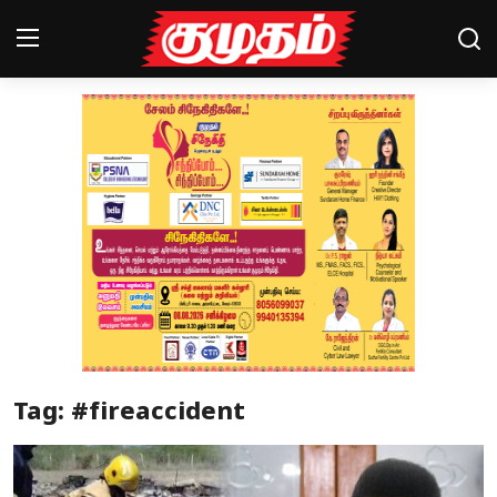
Home
Magazines
Games
Cinema
Videos
Health
Tag: #fireaccident
Sports
Special Story