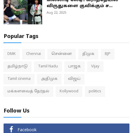
கில்லாடி லேடி.. கராத்தேயில்
விருதுகளை குவிக்கும் ச...
Aug 22, 2025
Popular Tags
DMK
Chennai
சென்னை
திமுக
BJP
தமிழ்நாடு
Tamil Nadu
பாஜக
Vijay
Tamil cinema
அதிமுக
விஜய்
மக்களவைத் தேர்தல்
Kollywood
politics
Follow Us
Facebook