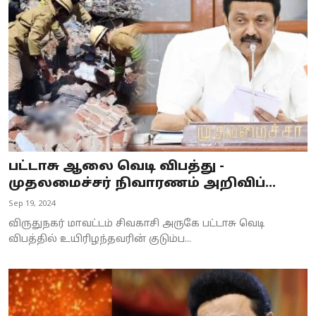
Business
Crime
Tamilnadu
National
World
பட்டாசு ஆலை வெடி விபத்து -
Astrology
முதலமைச்சர் நிவாரணம் அறிவிப்...
Sep 19, 2024
Spirituality
விருதுநகர் மாவட்டம் சிவகாசி அருகே பட்டாசு வெடி
Weather
விபத்தில் உயிரிழந்தவரின் குடும்ப...
Politics