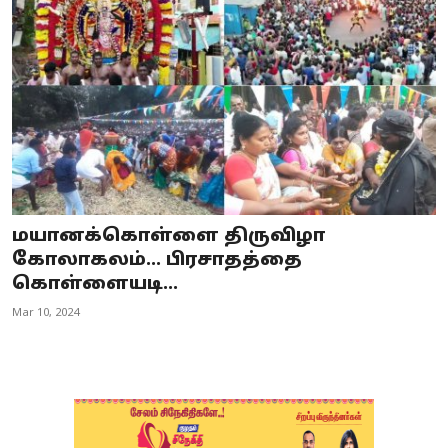
Business
Crime
Tamilnadu
National
World
மயானக்கொள்ளை திருவிழா
Astrology
கோலாகலம்... பிரசாதத்தை
கொள்ளையடி...
Spirituality
Mar 10, 2024
Weather
Politics