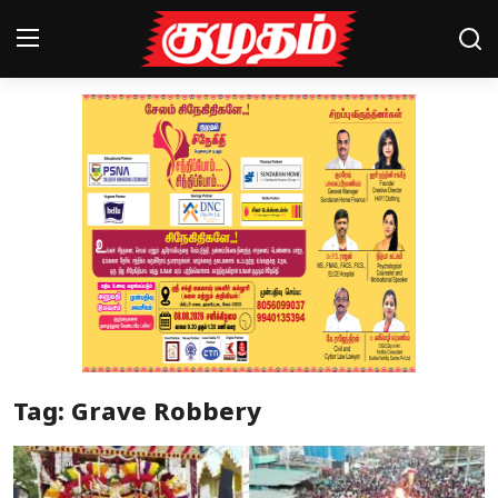
Home
Magazines
Games
Cinema
Videos
Health
Tag: Grave Robbery
Sports
Special Story