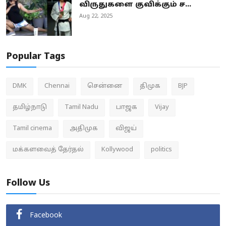
விருதுகளை குவிக்கும் ச...
Aug 22, 2025
Popular Tags
DMK
Chennai
சென்னை
திமுக
BJP
தமிழ்நாடு
Tamil Nadu
பாஜக
Vijay
Tamil cinema
அதிமுக
விஜய்
மக்களவைத் தேர்தல்
Kollywood
politics
Follow Us
Facebook