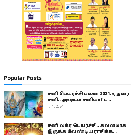
Popular Posts
சனி பெயர்ச்சி பலன் 2024: ஏழரை
சனி.. அஷ்டம சனியா? ட...
Jul 1, 2024
சனி வக்ர பெயர்ச்சி.. கவனமாக
இருக்க வேண்டிய ராசிக்க...