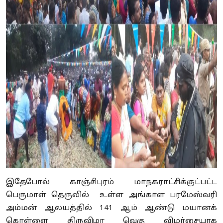
இதேபோல் காஞ்சிபுரம் மாநகராட்சிக்குட்பட்ட
பெருமாள் தெருவில் உள்ள அங்காள பரமேஸ்வரி
அம்மன் ஆலயத்தில் 141 ஆம் ஆண்டு மயானக்
கொள்ளை திருவிழா வெகு விமர்சையாக