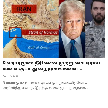
Business
Crime
Tamilnadu
National
World
Astrology
ஹோர்மூஸ் நீரிணை முற்றுகை டிரம்ப்:
வளைகுடா துறைமுகங்களை...
Spirituality
Apr 14, 2026
Weather
ஹோர்மூஸ் நீரிணை டிரம்ப் முற்றுகையிடுவோம்
அறிவித்துள்ளார். இதற்கு வளைகுடா துறைமுக...
Politics