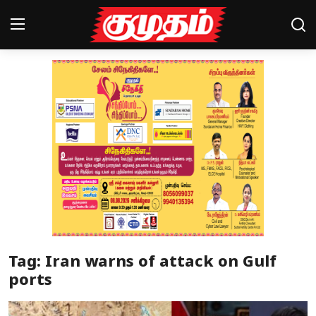
Home
Magazines
Games
Cinema
Videos
Health
Tag: Iran warns of attack on Gulf
Sports
ports
Special Story