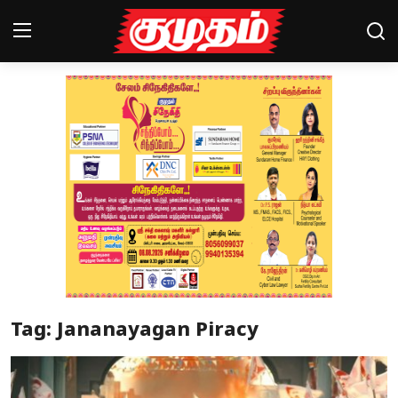
Home
Magazines
Games
Cinema
Videos
Health
Tag: Jananayagan Piracy
Sports
Special Story