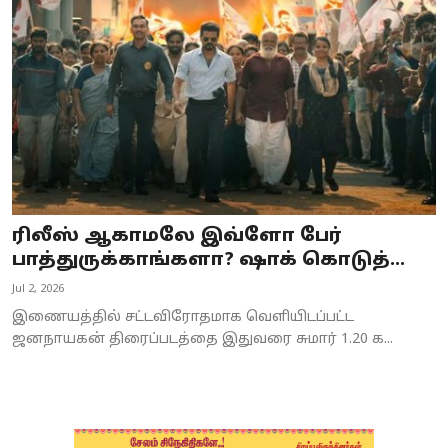
Business
Crime
Tamilnadu
National
World
ரிலீஸ் ஆகாமலே இவ்ளோ பேர்
Astrology
பாத்துருக்காங்களா? ஷாக் கொடுத்...
Jul 2, 2026
Spirituality
இணையத்தில் சட்டவிரோதமாக வெளியிடப்பட்ட
Weather
ஜனநாயகன் திரைப்படத்தை இதுவரை சுமார் 1.20 க...
Politics