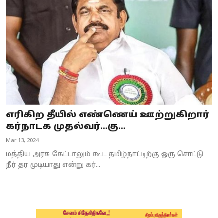
Business
Crime
Tamilnadu
National
World
எரிகிற தீயில் எண்ணெய் ஊற்றுகிறார்
Astrology
கர்நாடக முதல்வர்...கு...
Mar 13, 2024
Spirituality
மத்திய அரசு கேட்டாலும் கூட தமிழ்நாட்டிற்கு ஒரு சொட்டு
Weather
நீர் தர முடியாது என்று கர்...
Politics