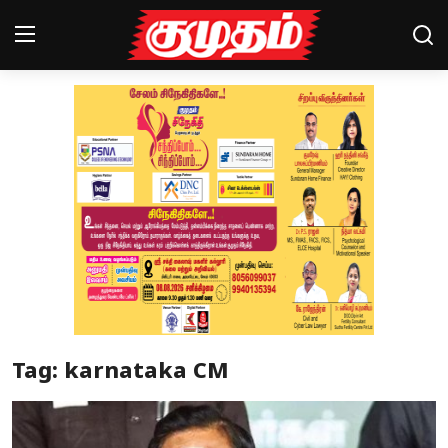
Home
Magazines
Games
Cinema
Videos
Health
Tag: karnataka CM
Sports
Special Story