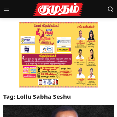
Home
Magazines
Games
Cinema
Videos
Health
Tag: Lollu Sabha Seshu
Sports
Special Story