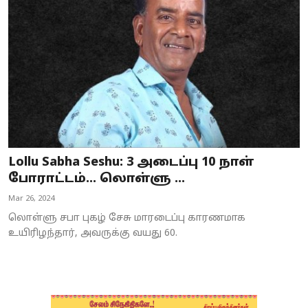
Business
Crime
Tamilnadu
National
World
Lollu Sabha Seshu: 3 அடைப்பு 10 நாள்
Astrology
போராட்டம்… லொள்ளு ...
Mar 26, 2024
Spirituality
லொள்ளு சபா புகழ் சேசு மாரடைப்பு காரணமாக
Weather
உயிரிழந்தார், அவருக்கு வயது 60.
Politics