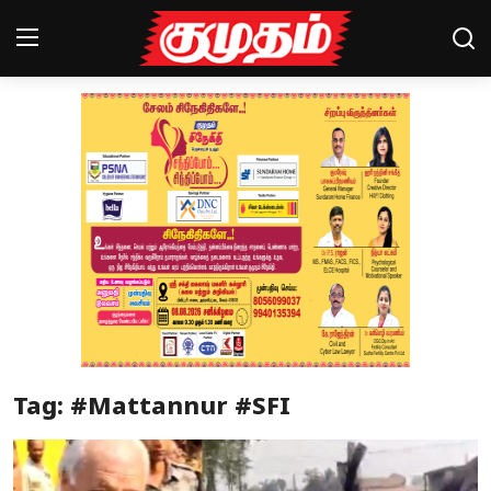
Home
Magazines
Games
Cinema
Videos
Health
Tag: #Mattannur #SFI
Sports
Special Story