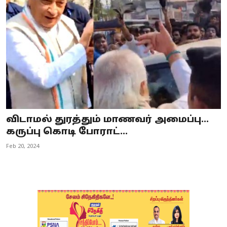
Business
Crime
Tamilnadu
National
World
விடாமல் துரத்தும் மாணவர் அமைப்பு...
Astrology
கருப்பு கொடி போராட்...
Feb 20, 2024
Spirituality
Weather
Politics