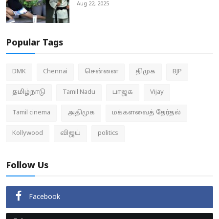
Aug 22, 2025
Popular Tags
DMK
Chennai
சென்னை
திமுக
BJP
தமிழ்நாடு
Tamil Nadu
பாஜக
Vijay
Tamil cinema
அதிமுக
மக்களவைத் தேர்தல்
Kollywood
விஜய்
politics
Follow Us
Facebook