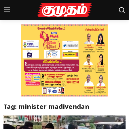
Home
Magazines
Games
Cinema
Videos
Health
Tag: minister madivendan
Sports
Special Story