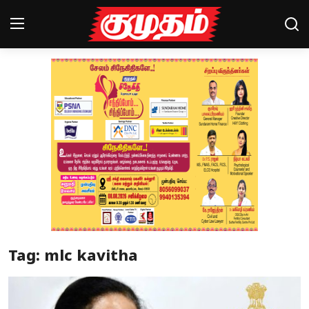
Home
Magazines
Games
Cinema
Videos
Health
Tag: mlc kavitha
Sports
Special Story