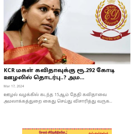
Business
Crime
Tamilnadu
National
World
KCR மகள் கவிதாவுக்கு ரூ.292 கோடி
Astrology
ஊழலில் தொடர்பு..? அம...
Mar 17, 2024
Spirituality
ஊழல் வழக்கில் கடந்த 15ஆம் தேதி கவிதாவை
Weather
அமலாக்கத்துறை கைது செய்து விசாரித்து வருக...
Politics