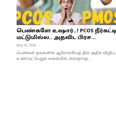
Business
Crime
பெண்களே உஷார்..! PCOS நீர்கட்ட
Tamilnadu
மட்டுமில்ல.. அதவிட பிரச...
National
May 30, 2026
பெண்கள் தங்களின் ஆரோக்கியத் தில் அதிக விழிப்ப
World
உணர்வு 'பெறும் வகையில், சுகாதாரத்...
Astrology
Spirituality
Weather
Politics