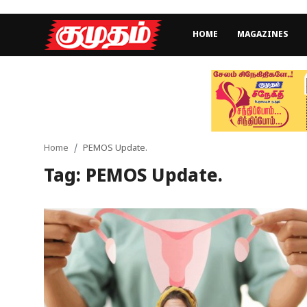
HOME
MAGAZINES
Home
Magazines
Games
Home
PEMOS Update.
Tag: PEMOS Update.
Cinema
Videos
Health
Sports
Special Story