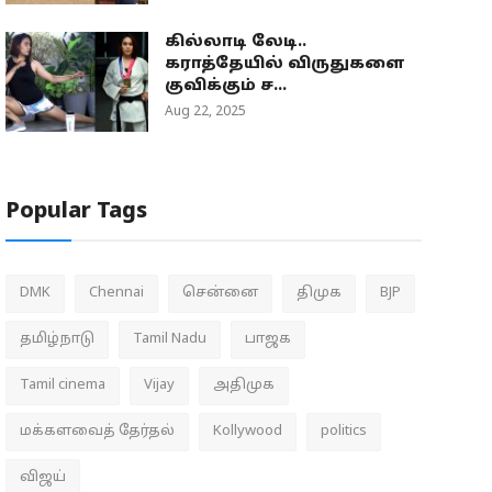
கில்லாடி லேடி..
கராத்தேயில் விருதுகளை
குவிக்கும் ச...
Aug 22, 2025
Popular Tags
DMK
Chennai
சென்னை
திமுக
BJP
தமிழ்நாடு
Tamil Nadu
பாஜக
Tamil cinema
Vijay
அதிமுக
மக்களவைத் தேர்தல்
Kollywood
politics
விஜய்