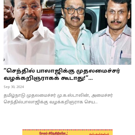
Business
Crime
Tamilnadu
National
World
”செந்தில் பாலாஜிக்கு முதலமைச்சர்
Astrology
வழக்கறிஞராகக் கூடாது!”...
Sep 30, 2024
Spirituality
தமிழ்நாடு முதலமைச்சர் மு.க.ஸ்டாலின், அமைச்சர்
Weather
செந்தில்பாலாஜிக்கு வழக்கறிஞராக செய...
Politics