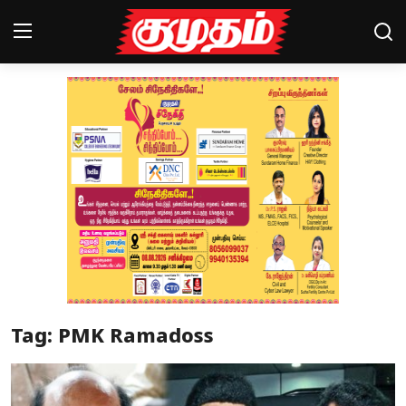
Home
Magazines
Games
Cinema
Videos
Health
Tag: PMK Ramadoss
Sports
Special Story