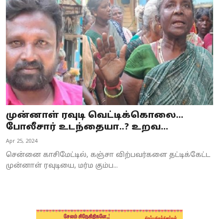
Business
Crime
Tamilnadu
National
World
முன்னாள் ரவுடி வெட்டிக்கொலை...
Astrology
போலீசார் உடந்தையா..? உறவ...
Apr 25, 2024
Spirituality
சென்னை காசிமேட்டில், கஞ்சா விற்பவர்களை தட்டிக்கேட்ட
Weather
முன்னாள் ரவுடியை, மர்ம கும்ப...
Politics