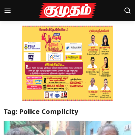
Home
Magazines
Games
Cinema
Videos
Health
Tag: Police Complicity
Sports
Special Story