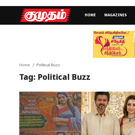
HOME
MAGAZINES
Home
Magazines
Games
Home
Political Buzz
Tag: Political Buzz
Cinema
Videos
Health
Sports
Special Story