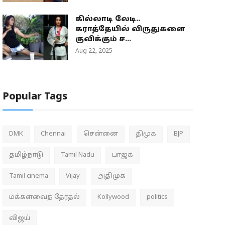
கில்லாடி லேடி..
கராத்தேயில் விருதுகளை
குவிக்கும் ச...
Aug 22, 2025
Popular Tags
DMK
Chennai
சென்னை
திமுக
BJP
தமிழ்நாடு
Tamil Nadu
பாஜக
Tamil cinema
Vijay
அதிமுக
மக்களவைத் தேர்தல்
Kollywood
politics
விஜய்