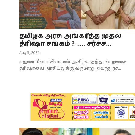
Business
Crime
தமிழக அரசு அங்கரீத்த முதல்
Tamilnadu
த்ரிஷா சங்கம் ? ..... சர்ச்ச...
National
Aug 3, 2026
மதுரை மீனாட்சியம்மன் ஆசிர்வாதத்துடன் நடிகை
World
த்ரிஷாவை அரசியலுக்கு வருமாறு அவரது ரச...
Astrology
Spirituality
Weather
Politics