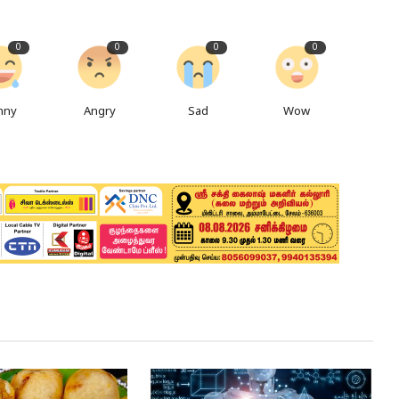
0
0
0
0
nny
Angry
Sad
Wow