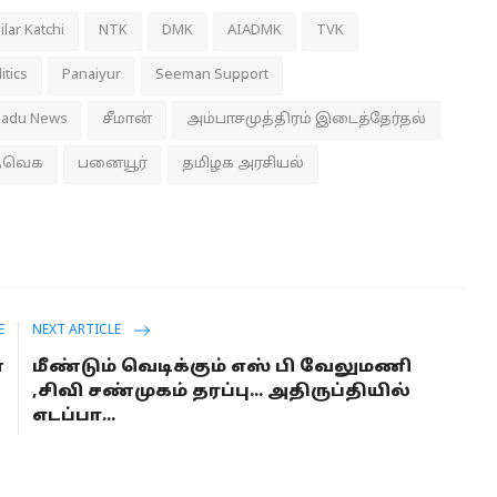
lar Katchi
NTK
DMK
AIADMK
TVK
itics
Panaiyur
Seeman Support
Nadu News
சீமான்
அம்பாசமுத்திரம் இடைத்தேர்தல்
தவெக
பனையூர்
தமிழக அரசியல்
E
NEXT ARTICLE
்
மீண்டும் வெடிக்கும் எஸ் பி வேலுமணி
?
,சிவி சண்முகம் தரப்பு... அதிருப்தியில்
எடப்பா...