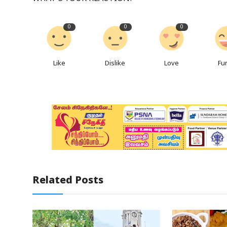
0
0
0
Like
Dislike
Love
Fu
Related Posts