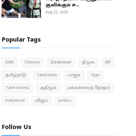
குவிக்கும் ச...
Aug 22, 2025
Popular Tags
DMK
Chennai
சென்னை
திமுக
BJP
தமிழ்நாடு
Tamil Nadu
பாஜக
Vijay
Tamil cinema
அதிமுக
மக்களவைத் தேர்தல்
Kollywood
விஜய்
politics
Follow Us