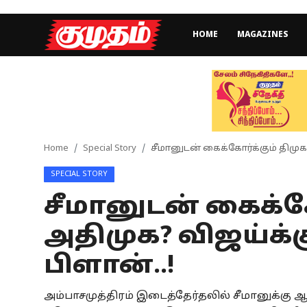
HOME
MAGAZINES
Home
Magazines
Games
Home
Special Story
சீமானுடன் கைக்கோர்க்கும் திமுக
SPECIAL STORY
Cinema
சீமானுடன் கைக்கோ
Videos
அதிமுக? விஜய்க்
Health
பிளான்..!
Sports
அம்பாசமுத்திரம் இடைத்தேர்தலில் சீமானுக்கு 
Special Story