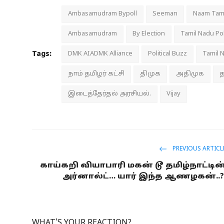
Ambasamudram Bypoll
Seeman
Naam Tami
Ambasamudram
By Election
Tamil Nadu Pol
Tags:
DMK AIADMK Alliance
Political Buzz
Tamil 
நாம் தமிழர் கட்சி
திமுக
அதிமுக
இடைத்தேர்தல் அரசியல்.
Vijay
PREVIOUS ARTICL
காய்கறி வியாபாரி மகன் டூ தமிழ்நாட்டின
அர்னால்ட்… யார் இந்த ஆணழகன்..
WHAT'S YOUR REACTION?