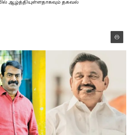
ில் ஆழ்த்தியுள்ளதாகவும் தகவல்