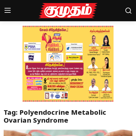
Home
Magazines
Games
Cinema
Videos
Health
Tag: Polyendocrine Metabolic
Sports
Ovarian Syndrome
Special Story