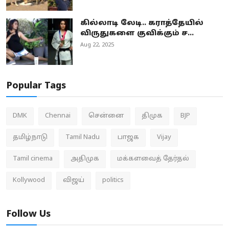
கில்லாடி லேடி.. கராத்தேயில்
விருதுகளை குவிக்கும் ச...
Aug 22, 2025
Popular Tags
DMK
Chennai
சென்னை
திமுக
BJP
தமிழ்நாடு
Tamil Nadu
பாஜக
Vijay
Tamil cinema
அதிமுக
மக்களவைத் தேர்தல்
Kollywood
விஜய்
politics
Follow Us