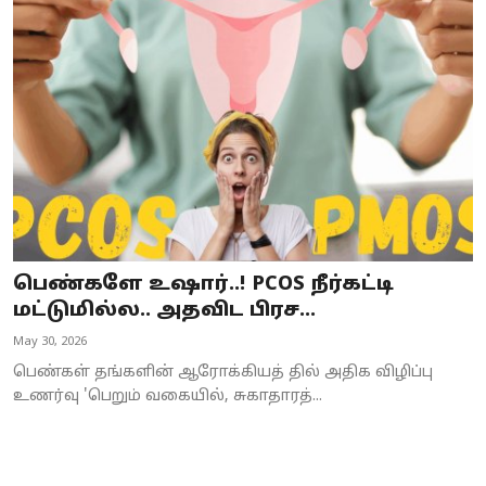
Business
Crime
Tamilnadu
National
World
Astrology
பெண்களே உஷார்..! PCOS நீர்கட்டி
மட்டுமில்ல.. அதவிட பிரச...
Spirituality
May 30, 2026
Weather
பெண்கள் தங்களின் ஆரோக்கியத் தில் அதிக விழிப்பு
உணர்வு 'பெறும் வகையில், சுகாதாரத்...
Politics