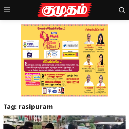
Home
Magazines
Games
Cinema
Videos
Health
Tag: rasipuram
Sports
Special Story