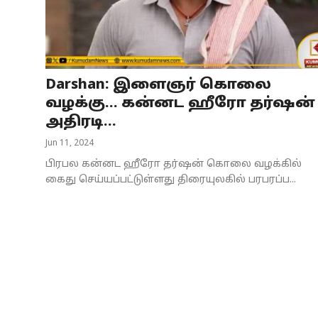
Business
Crime
Darshan: இளைஞர் கொலை
Tamilnadu
வழக்கு... கன்னட ஹீரோ தர்ஷன்
National
அதிரடி...
Jun 11, 2024
World
பிரபல கன்னட ஹீரோ தர்ஷன் கொலை வழக்கில்
Astrology
கைது செய்யப்பட்டுள்ளது திரையுலகில் பரபரப்ப...
Spirituality
Weather
Politics