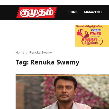
HOME
MAGAZINES
Home
Magazines
Games
Home
Renuka Swamy
Tag: Renuka Swamy
Cinema
Videos
Health
Sports
Special Story