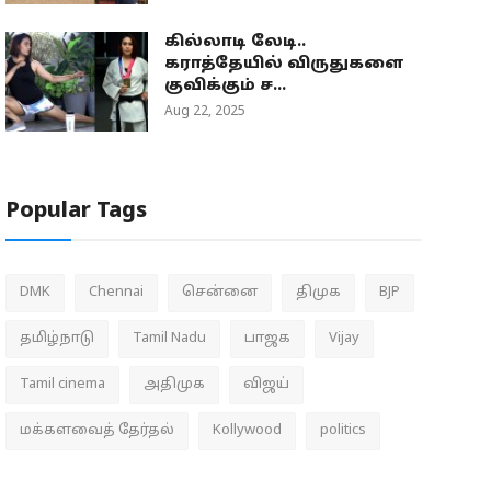
கில்லாடி லேடி..
கராத்தேயில் விருதுகளை
குவிக்கும் ச...
Aug 22, 2025
Popular Tags
DMK
Chennai
சென்னை
திமுக
BJP
தமிழ்நாடு
Tamil Nadu
பாஜக
Vijay
Tamil cinema
அதிமுக
விஜய்
மக்களவைத் தேர்தல்
Kollywood
politics