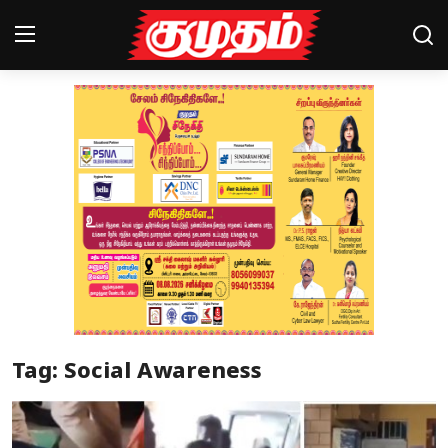
Home
Magazines
Games
Cinema
Videos
Health
Tag: Social Awareness
Sports
Special Story