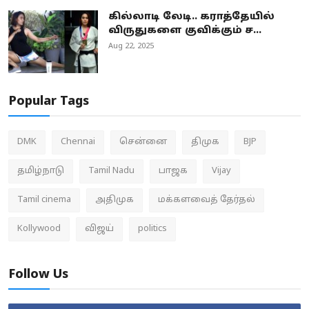
கில்லாடி லேடி.. கராத்தேயில்
விருதுகளை குவிக்கும் ச...
Aug 22, 2025
Popular Tags
DMK
Chennai
சென்னை
திமுக
BJP
தமிழ்நாடு
Tamil Nadu
பாஜக
Vijay
Tamil cinema
அதிமுக
மக்களவைத் தேர்தல்
Kollywood
விஜய்
politics
Follow Us