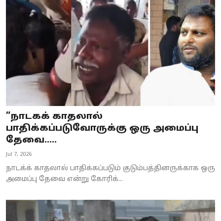
Business
Crime
Tamilnadu
National
World
”நாடகக் காதலால்
Astrology
பாதிக்கப்படுவோருக்கு ஒரு அமைப்பு
தேவை.....
Spirituality
Jul 7, 2026
Weather
நாடக்க் காதலால் பாதிக்கப்படும் குடும்பத்தினருக்காக ஒரு
அமைப்பு தேவை என்று கோரிக்...
Politics