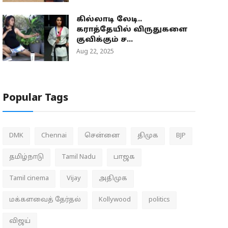
கில்லாடி லேடி..
கராத்தேயில் விருதுகளை
குவிக்கும் ச...
Aug 22, 2025
Popular Tags
DMK
Chennai
சென்னை
திமுக
BJP
தமிழ்நாடு
Tamil Nadu
பாஜக
Tamil cinema
Vijay
அதிமுக
மக்களவைத் தேர்தல்
Kollywood
politics
விஜய்