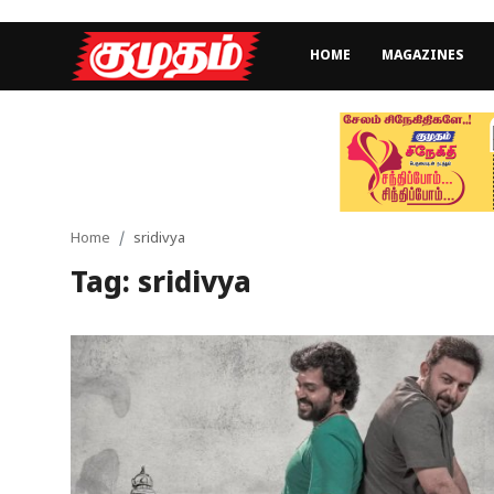
HOME
MAGAZINES
Home
Magazines
Games
Home
sridivya
Tag: sridivya
Cinema
Videos
Health
Sports
Special Story