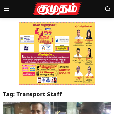
Home
Magazines
Games
Cinema
Videos
Health
Tag: Transport Staff
Sports
Special Story