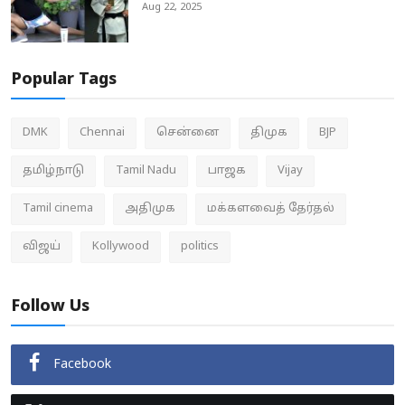
Aug 22, 2025
Popular Tags
DMK
Chennai
சென்னை
திமுக
BJP
தமிழ்நாடு
Tamil Nadu
பாஜக
Vijay
Tamil cinema
அதிமுக
மக்களவைத் தேர்தல்
விஜய்
Kollywood
politics
Follow Us
Facebook