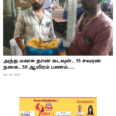
Business
Crime
Tamilnadu
National
World
அந்த மனசு தான் கடவுள்.. 15 சவரன்
Astrology
நகை.. 50 ஆயிரம் பணம்.....
Apr 29, 2024
Spirituality
Weather
Politics