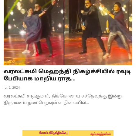
Business
Crime
Tamilnadu
National
World
வரலட்சுமி மெஹந்தி நிகழ்ச்சியில் ரவுடி
Astrology
பேபியாக மாறிய ராத...
Jul 2, 2024
Spirituality
வரலட்சுமி சரத்குமார், நிக்கோலாய் சச்தேவுக்கு இன்று
Weather
திருமணம் நடைபெறவுள்ள நிலையில்...
Politics