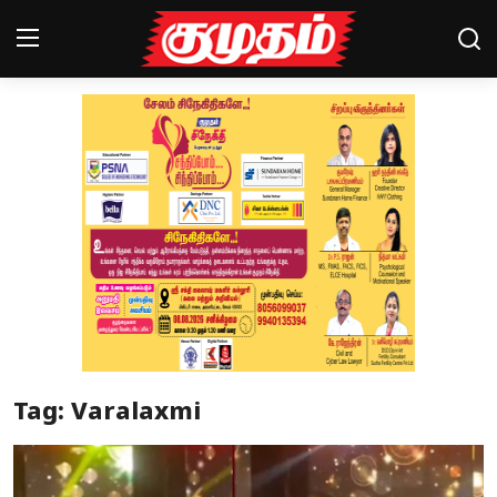
Home
Magazines
Games
Cinema
Videos
Health
Tag: Varalaxmi
Sports
Special Story