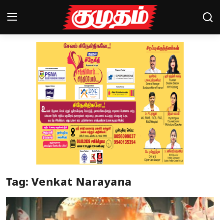
Home
Magazines
Games
Cinema
Videos
Health
Tag: Venkat Narayana
Sports
Special Story