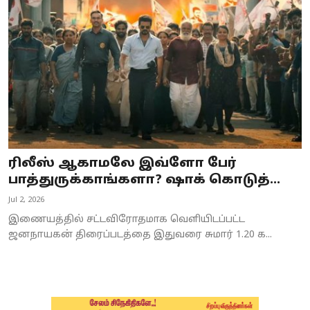
Business
Crime
Tamilnadu
National
World
ரிலீஸ் ஆகாமலே இவ்ளோ பேர்
Astrology
பாத்துருக்காங்களா? ஷாக் கொடுத்...
Jul 2, 2026
Spirituality
இணையத்தில் சட்டவிரோதமாக வெளியிடப்பட்ட
Weather
ஜனநாயகன் திரைப்படத்தை இதுவரை சுமார் 1.20 க...
Politics