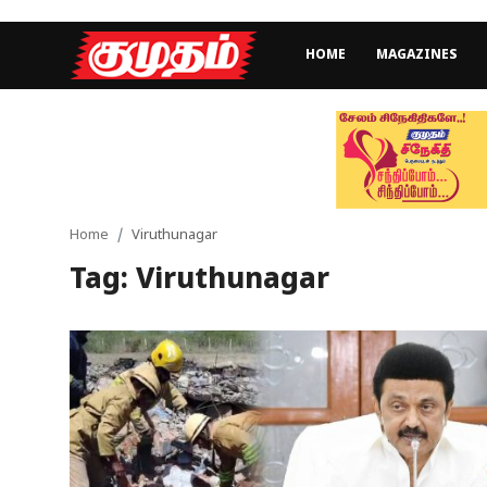
HOME
MAGAZINES
Home
Magazines
Games
Home
Viruthunagar
Tag: Viruthunagar
Cinema
Videos
Health
Sports
Special Story