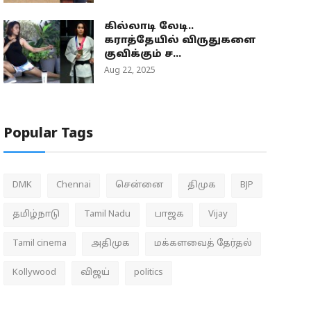
கில்லாடி லேடி..
கராத்தேயில் விருதுகளை
குவிக்கும் ச...
Aug 22, 2025
Popular Tags
DMK
Chennai
சென்னை
திமுக
BJP
தமிழ்நாடு
Tamil Nadu
பாஜக
Vijay
Tamil cinema
அதிமுக
மக்களவைத் தேர்தல்
Kollywood
விஜய்
politics