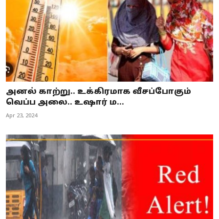
அனல் காற்று.. உக்கிரமாக வீசப்போகும்
வெப்ப அலை.. உஷார் ம...
Apr 23, 2024