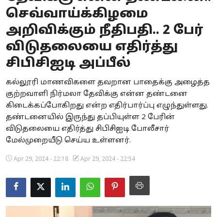
செவ்வாய்க்கிழமை
Business
அறிவிக்கும் நீதிபதி.. 2 பேர்
Crime
விடுதலையை எதிர்த்து
Tamilnadu
சிபிசிஐடி அப்பீல்
National
கல்லூரி மாணவிகளை தவறான பாதைக்கு அழைத்த
குற்றவாளி நிர்மலா தேவிக்கு என்ன தண்டனை
World
கிடைக்கப்போகிறது என்ற எதிர்பார்ப்பு எழுந்துள்ளது.
தண்டனையில் இருந்து தப்பியுள்ள 2 பேரின்
Astrology
விடுதலையை எதிர்த்து சிபிசிஐடி போலீசார்
மேல்முறையீடு செய்ய உள்ளனர்.
Spirituality
Apr 29, 2024 - 22:18
Apr 29, 2024 - 22:54
Weather
Politics