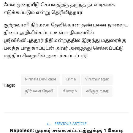
மேல் முறையீடு செய்வதற்கு தகுந்த நடவடிக்கை
எடுக்கப்படும் என்று தெரிவித்தார்.
குற்றவாளி நிர்மலா தேவிக்கான தண்டனை நாளைய
தினம் அறிவிக்கப்பட உள்ள நிலையில்
ஸ்ரீவில்லிபுத்தூர் நீதிமன்றத்தில் இருந்து மதுரைக்கு
பலத்த பாதுகாப்புடன் அவர் அழைத்து செல்லப்பட்டு
மத்திய சிறையில் அடைக்கப்பட்டார்.
Nirmala Devi case
Crime
Viruthunagar
Tags:
நிர்மலா தேவி
கிரைம்
விருதுநகர்
PREVIOUS ARTICLE
Napoleon: நடிகர் சங்க கட்டடத்துக்கு 1 கோடி