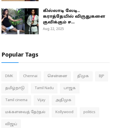
கில்லாடி லேடி..
கராத்தேயில் விருதுகளை
குவிக்கும் ச...
Aug 22, 2025
Popular Tags
DMK
Chennai
சென்னை
திமுக
BJP
தமிழ்நாடு
Tamil Nadu
பாஜக
Tamil cinema
Vijay
அதிமுக
மக்களவைத் தேர்தல்
Kollywood
politics
விஜய்