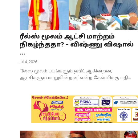
Business
Crime
ரீல்ஸ் மூலம் ஆட்சி மாற்றம்
Tamilnadu
நிகழ்ந்ததா? – விஷ்ணு விஷால்
National
...
Jul 4, 2026
World
‘ரீல்ஸ் மூலம் படங்களும் ஹிட் ஆகின்றன,
Astrology
ஆட்சிகளும் மாறுகின்றன’ என்ற கேள்விக்கு பதி...
Spirituality
Weather
Politics