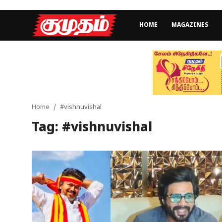
HOME
MAGAZINES
Home
Magazines
Games
Home
#vishnuvishal
Tag: #vishnuvishal
Cinema
Videos
Health
Sports
Special Story