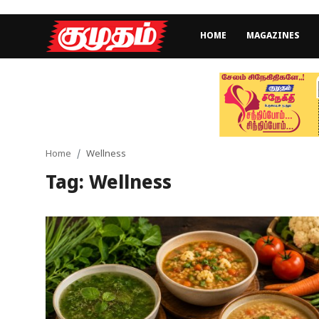
HOME
MAGAZINES
Home
Magazines
Games
Home
Wellness
Tag: Wellness
Cinema
Videos
Health
Sports
Special Story