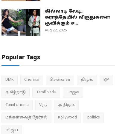
கில்லாடி லேடி..
கராத்தேயில் விருதுகளை
குவிக்கும் ச...
Aug 22, 2025
Popular Tags
DMK
Chennai
சென்னை
திமுக
BJP
தமிழ்நாடு
Tamil Nadu
பாஜக
Tamil cinema
Vijay
அதிமுக
மக்களவைத் தேர்தல்
Kollywood
politics
விஜய்