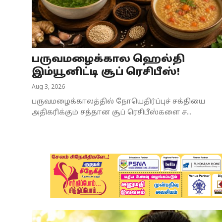
Business
Crime
பருவமழைக்கால ஹெல்தி
Tamilnadu
இம்யூனிட்டி சூப் ரெசிபீஸ்!
National
Aug 3, 2026
பருவமழைக்காலத்தில் நோயெதிர்ப்புச் சக்தியை
World
அதிகரிக்கும் சத்தான சூப் ரெசிபீஸ்களை ச...
Astrology
Spirituality
Weather
Politics