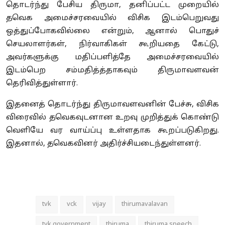
தொடர்ந்து பேசிய திருமா, தனிப்பட்ட முறையில்
தவெக அமைச்சரவையில் விசிக இடம்பெறுவது
ஒத்துப்போகவில்லை என்றும், ஆனால் பொதுச்
செயலாளர்கள், நிர்வாகிகள் கூறியதை கேட்டு,
அவர்களுக்கு மதிப்பளித்தே அமைச்சரவையில்
இடம்பெற சம்மதித்த்தாகவும் திருமாவளவன்
தெரிவித்துள்ளார்.
இத
னைத் தொடர்ந்து திருமாவளவனின் பேச்சு, விசிக
விரைவில் தவெகவுட
னான
உறவு முறி
த்துக் கொண்டு
வெளியே வர வாய்ப்பு உள்ள
தாக கூறப்படுகிறது.
இதனால், தவெகவினர் அதிர்ச்சியடைந்துள்ளனர்.
tvk
vck
vijay
thirumavalavan
tvk government
thiruma
thiruma speech