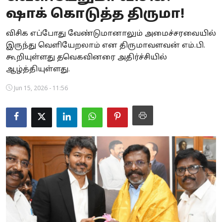
ஷாக் கொடுத்த திருமா!
Business
விசிக எப்போது வேண்டுமானாலும் அமைச்சரவையில்
Crime
இருந்து வெளியேறலாம் என திருமாவளவன் எம்.பி.
கூறியுள்ளது தவெகவினரை அதிர்ச்சியில்
Tamilnadu
ஆழ்த்தியுள்ளது.
National
Jun 15, 2026 - 11:56
World
Astrology
Spirituality
Weather
Politics