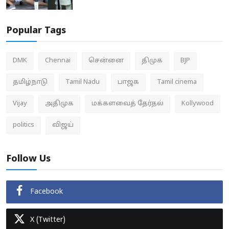
Popular Tags
DMK
Chennai
சென்னை
திமுக
BJP
தமிழ்நாடு
Tamil Nadu
பாஜக
Tamil cinema
Vijay
அதிமுக
மக்களவைத் தேர்தல்
Kollywood
politics
விஜய்
Follow Us
Facebook
X (Twitter)