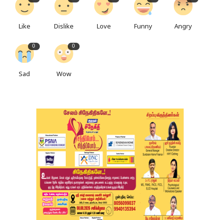
Like
Dislike
Love
Funny
Angry
0
0
Sad
Wow