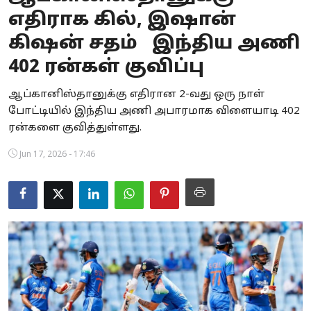
எதிராக கில், இஷான்
Business
கிஷன் சதம் இந்திய அணி
Crime
402 ரன்கள் குவிப்பு
Tamilnadu
ஆப்கானிஸ்தானுக்கு எதிரான 2-வது ஒரு நாள்
போட்டியில் இந்திய அணி அபாரமாக விளையாடி 402
National
ரன்களை குவித்துள்ளது.
World
Jun 17, 2026 - 17:46
Astrology
Spirituality
Weather
Politics