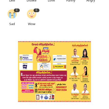
Like
Dislike
Love
Funny
Angry
0
0
Sad
Wow