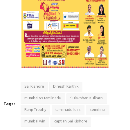
Sai Kishore
Dinesh Karthik
mumbai vs tamilnadu
Sulakshan Kulkarni
Tags:
Ranji Trophy
tamilnadu loss
semifinal
mumbai win
captian Sai Kishore