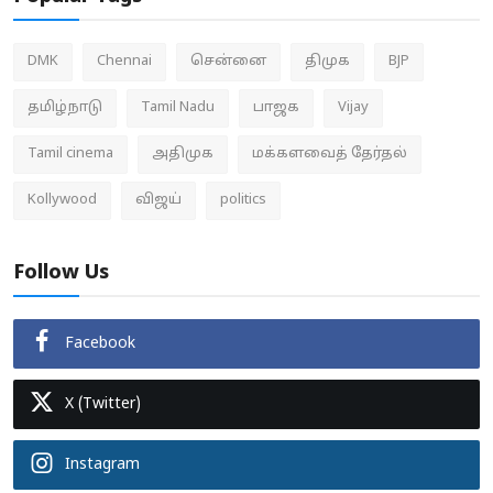
DMK
Chennai
சென்னை
திமுக
BJP
தமிழ்நாடு
Tamil Nadu
பாஜக
Vijay
Tamil cinema
அதிமுக
மக்களவைத் தேர்தல்
Kollywood
விஜய்
politics
Follow Us
Facebook
X (Twitter)
Instagram