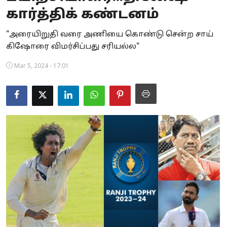
கார்த்திக் கண்டனம்
Business
"அரையிறுதி வரை அணியை கொண்டு சென்ற சாய்
Crime
கிஷோரை விமர்சிப்பது சரியல்ல"
Tamilnadu
Mar 5, 2024 - 17:01
National
World
Astrology
Spirituality
Weather
Politics