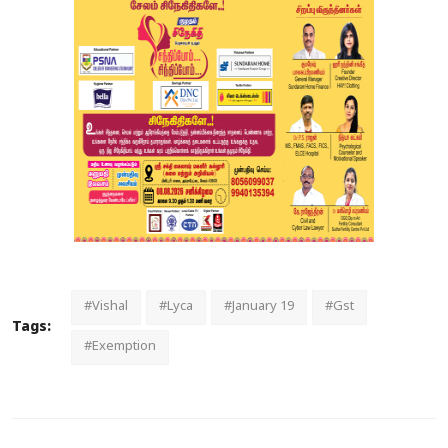
#Vishal
#Lyca
#January 19
#Gst
Tags:
#Exemption