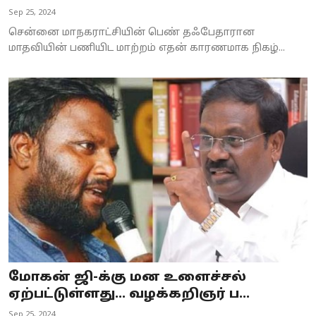
Sep 25, 2024
சென்னை மாநகராட்சியின் பெண் தஃபேதாரான
மாதவியின் பணியிட மாற்றம் எதன் காரணமாக நிகழ்...
மோகன் ஜி-க்கு மன உளைச்சல்
ஏற்பட்டுள்ளது... வழக்கறிஞர் ப...
Sep 25, 2024