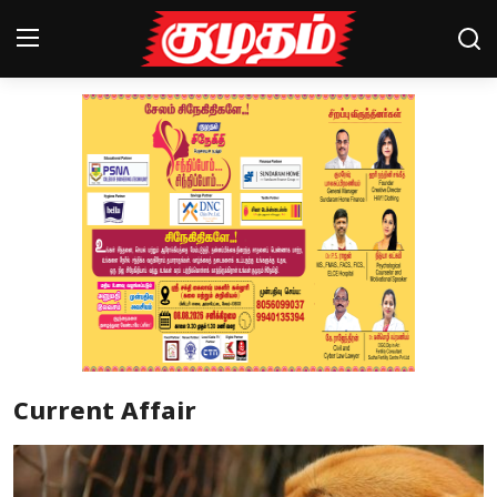
Home
Magazines
Games
Cinema
Videos
Health
Current Affair
Sports
Special Story