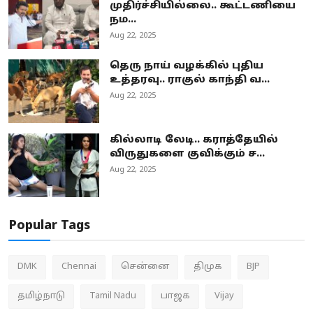
முதிர்ச்சியில்லை.. கூட்டணியை
நம...
Aug 22, 2025
தெரு நாய் வழக்கில் புதிய
உத்தரவு.. ராகுல் காந்தி வ...
Aug 22, 2025
கில்லாடி லேடி.. கராத்தேயில்
விருதுகளை குவிக்கும் ச...
Aug 22, 2025
Popular Tags
DMK
Chennai
சென்னை
திமுக
BJP
தமிழ்நாடு
Tamil Nadu
பாஜக
Vijay