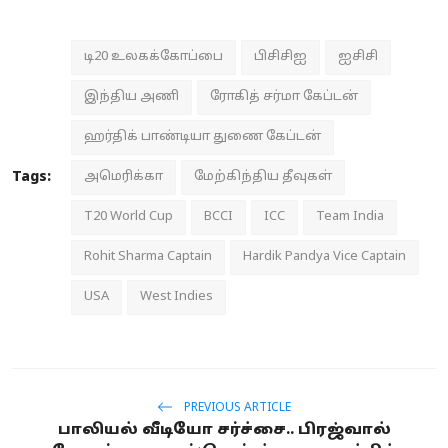
டி20 உலகக்கோப்பை
பிசிசிஐ
ஐசிசி
இந்திய அணி
ரோகித் சர்மா கேப்டன்
ஹர்திக் பாண்டியா துணை கேப்டன்
Tags:
அமெரிக்கா
மேற்கிந்திய தீவுகள்
T20 World Cup
BCCI
ICC
Team India
Rohit Sharma Captain
Hardik Pandya Vice Captain
USA
West Indies
PREVIOUS ARTICLE
பாலியல் வீடியோ சர்ச்சை.. பிரஜ்வால்