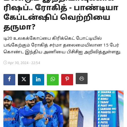
ரிஷப்.. ரோகித் - பாண்டியா
Business
கேப்டன்ஷிப் வெற்றியை
Crime
தருமா?
Tamilnadu
டி20 உலகக்கோப்பை கிரிக்கெட் போட்டியில்
பங்கேற்கும் ரோகித் சர்மா தலைமையிலான 15 பேர்
National
கொண்ட இந்திய அணியை பிசிசிஐ அறிவித்துள்ளது.
World
Apr 30, 2024 - 22:54
Astrology
Spirituality
Weather
Politics