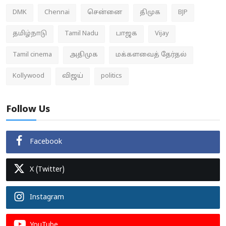
DMK
Chennai
சென்னை
திமுக
BJP
தமிழ்நாடு
Tamil Nadu
பாஜக
Vijay
Tamil cinema
அதிமுக
மக்களவைத் தேர்தல்
Kollywood
விஜய்
politics
Follow Us
Facebook
X (Twitter)
Instagram
YouTube