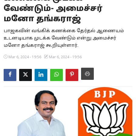
வேண்டும்- அமைச்சர்
Business
மனோ தங்கராஜ்
Crime
பாஜகவின் வங்கிக் கணக்கை தேர்தல் ஆணையம்
Tamilnadu
உடனடியாக முடக்க வேண்டும் என்று அமைச்சர்
மனோ தங்கராஜ் கூறியுள்ளார்.
National
Mar 6, 2024 - 19:56
Mar 6, 2024 - 19:56
World
Astrology
Spirituality
Weather
Politics