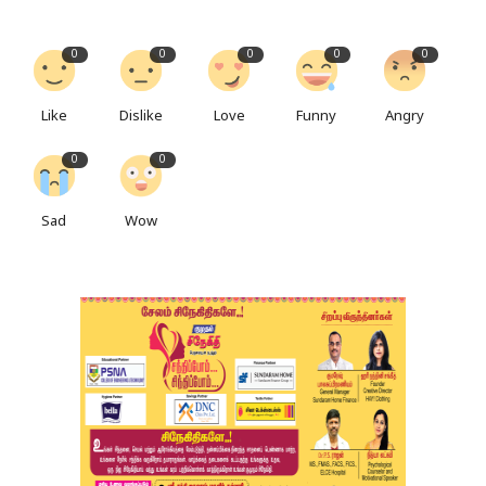
0
0
0
0
0
Like
Dislike
Love
Funny
Angry
0
0
Sad
Wow