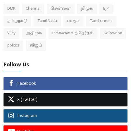
DMK
Chennai
சென்னை
திமுக
BJP
தமிழ்நாடு
Tamil Nadu
பாஜக
Tamil cinema
Vijay
அதிமுக
மக்களவைத் தேர்தல்
Kollywood
politics
விஜய்
Follow Us
Facebook
X (Twitter)
Instagram