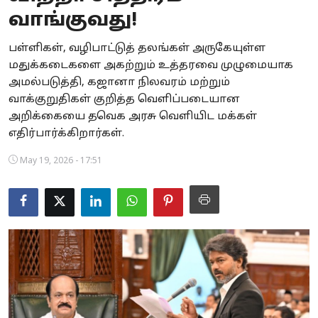
வாங்குவது!
Business
பள்ளிகள், வழிபாட்டுத் தலங்கள் அருகேயுள்ள
Crime
மதுக்கடைகளை அகற்றும் உத்தரவை முழுமையாக
அமல்படுத்தி, கஜானா நிலவரம் மற்றும்
Tamilnadu
வாக்குறுதிகள் குறித்த வெளிப்படையான
National
அறிக்கையை தவெக அரசு வெளியிட மக்கள்
எதிர்பார்க்கிறார்கள்.
World
May 19, 2026 - 17:51
Astrology
Spirituality
Weather
Politics