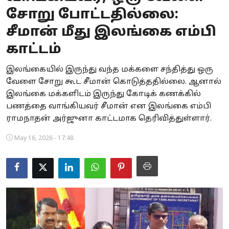
சோறு போட்டதில்லை:
Business
சீமான் மீது இலங்கை எம்பி
Crime
காட்டம்
Tamilnadu
இலங்கையில் இருந்து வந்த மக்களை சந்தித்து ஒரு
வேளை சோறு கூட சீமான் கொடுத்ததில்லை. ஆனால்
National
இலங்கை மக்களிடம் இருந்து கோடிக் கணக்கில்
World
பணத்தை வாங்கியவர் சீமான் என இலங்கை எம்பி
ராமநாதன் அர்ஜுனா காட்டமாக தெரிவித்துள்ளார்.
Astrology
May 16, 2026 - 17:48
Spirituality
Weather
Politics