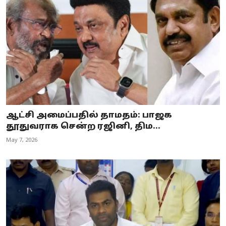
ஆட்சி அமைப்பதில் தாமதம்: பாஜக
தூதுவராக சென்ற ரஜினி, திம...
May 7, 2026