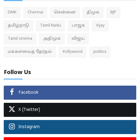
DMK
Chennai
சென்னை
திமுக
BJP
தமிழ்நாடு
Tamil Nadu
பாஜக
Vijay
Tamil cinema
அதிமுக
விஜய்
மக்களவைத் தேர்தல்
Kollywood
politics
Follow Us
Facebook
X (Twitter)
Instagram